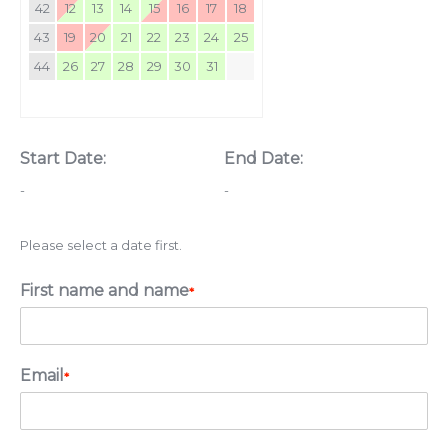
42
12
13
14
15
16
17
18
43
19
20
21
22
23
24
25
44
26
27
28
29
30
31
Start Date:
End Date:
-
-
Please select a date first.
First name and name
*
Email
*