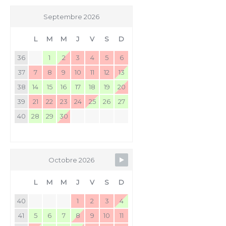
Septembre 2026
L
M
M
J
V
S
D
36
1
2
3
4
5
6
37
7
8
9
10
11
12
13
38
14
15
16
17
18
19
20
39
21
22
23
24
25
26
27
40
28
29
30
Octobre 2026
L
M
M
J
V
S
D
40
1
2
3
4
41
5
6
7
8
9
10
11